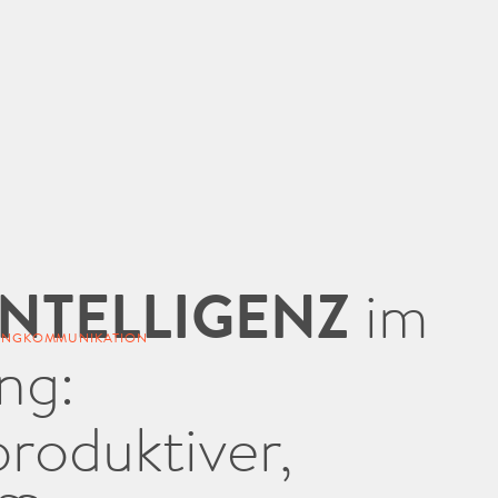
INTELLIGENZ
im
TINGKOMMUNIKATION
ng:
roduktiver,