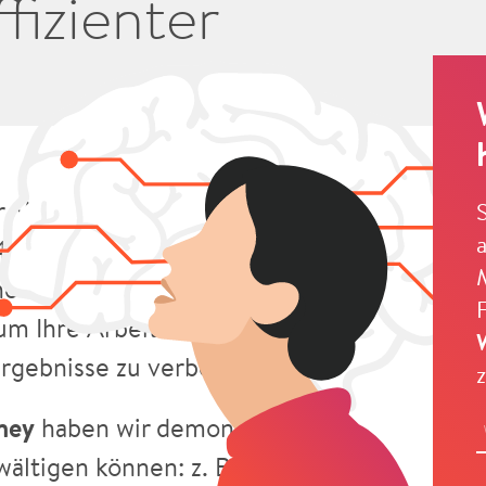
fizienter
ller Munde, aber wie kann man sie im
4. September 2023 fand unser
 Intelligenz“ statt. Wir haben
um Ihre Arbeit zu vereinfachen,
 Ergebnisse zu verbessern.
ney
haben wir demonstriert, wie
ältigen können: z. B.