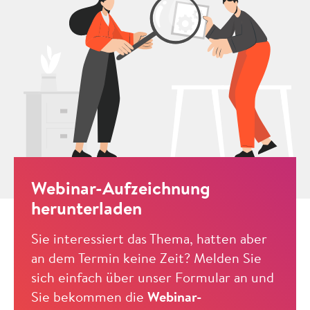
Webinar-Aufzeichnung
herunterladen
Sie interessiert das Thema, hatten aber
an dem Termin keine Zeit? Melden Sie
sich einfach über unser Formular an und
Sie bekommen die
Webinar-