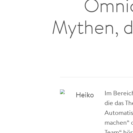
Omnic
Mythen, d
Im Berei
die das T
Automatis
machen“ o
Team“ hör